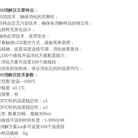
620消解仪主要特点：
*的回流技术，确保消化的完整性；
*的防样品交叉污染技术，确保各消解样品的独立性；
整机材料无害化设计；
*的隔热处理技术，使用安全；
大屏幕触摸LCD显控方式，操纵简单易用；
控温精确，设置温度连续可调，消化效果更佳；
多达100个曲线升温消化方案配置能力；
每个消化方案可设置100个曲线段；
性能优良的加热体，保证消化孔间的温度均匀；
620消解仪技术参数：
度范围:室温---500℃
控精度: ±0.1℃
超温报警：有
在100℃时的温度稳定性：±1
在400℃时的温度稳定性：±2
化管: 数量20根，规格300ml
每段曲线可设的时间长度：1-999分钟
个消解方案zui多可设置100个温度段
固体样品规格：5g