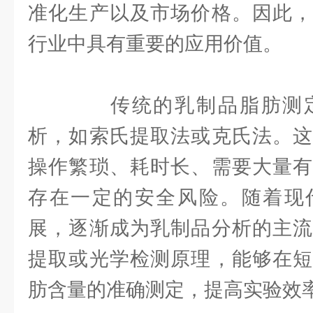
准化生产以及市场价格。因此
行业中具有重要的应用价值。
传统的乳制品脂肪测定
析，如索氏提取法或克氏法。这
操作繁琐、耗时长、需要大量有
存在一定的安全风险。随着现
展，逐渐成为乳制品分析的主流
提取或光学检测原理，能够在短
肪含量的准确测定，提高实验效