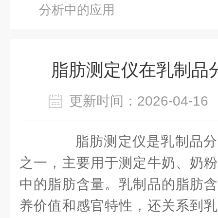
分析中的应用
脂肪测定仪在乳制品
更新时间：2026-04-
脂肪测定仪是乳制品分
之一，主要用于测定牛奶、奶粉
中的脂肪含量。乳制品的脂肪含
养价值和感官特性，还关系到乳