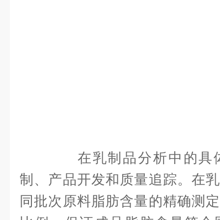
在乳制品分析中的具体
制、产品开发和质量追踪。在乳
同批次原料脂肪含量的精确测定